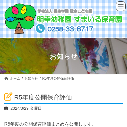
コ
ナ
ン
ビ
テ
ゲ
ン
ー
ツ
シ
へ
ョ
ス
ン
キ
に
ッ
移
お知らせ
プ
動
ホーム
お知らせ
R5年度公開保育評価
R5年度公開保育評価
2024/3/29 金曜日
R5年度の公開保育評価まとめを公開します。