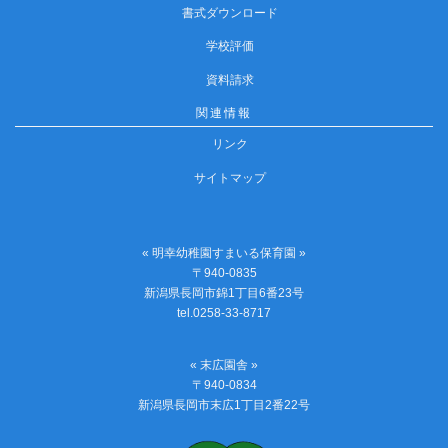
書式ダウンロード
学校評価
資料請求
関連情報
リンク
サイトマップ
« 明幸幼稚園すまいる保育園 »
〒940-0835
新潟県長岡市錦1丁目6番23号
tel.0258-33-8717
« 末広園舎 »
〒940-0834
新潟県長岡市末広1丁目2番22号