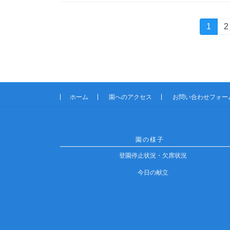
投
固
1
2
定
稿
ペ
ー
の
ジ
ペ
ホーム
園へのアクセス
お問い合わせフォー
ー
ジ
園の様子
送
登園停止状況・欠席状況
り
今日の献立