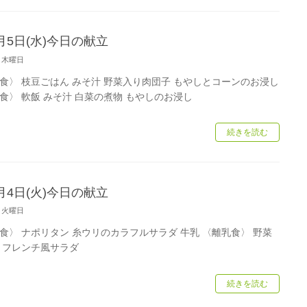
月5日(水)今日の献立
/6 木曜日
食〉 枝豆ごはん みそ汁 野菜入り肉団子 もやしとコーンのお浸し
食〉 軟飯 みそ汁 白菜の煮物 もやしのお浸し
続きを読む
月4日(火)今日の献立
/4 火曜日
食〉 ナポリタン 糸ウリのカラフルサラダ 牛乳 〈離乳食〉 野菜
 フレンチ風サラダ
続きを読む