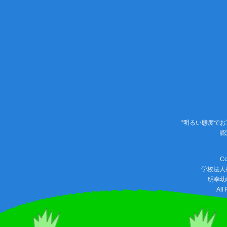
“明るい態度で
認
Co
学校法人
明幸幼
All