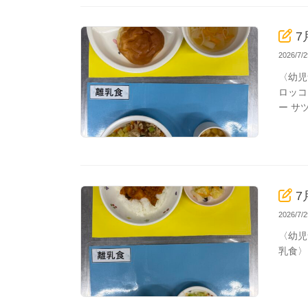
7
2026/7
〈幼児
ロッコ
ー サ
7
2026/7
〈幼児
乳食〉