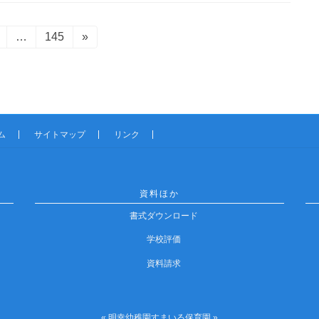
固
…
固
145
»
定
定
ペ
ペ
ー
ー
ジ
ジ
ム
サイトマップ
リンク
資料ほか
書式ダウンロード
学校評価
資料請求
« 明幸幼稚園すまいる保育園 »