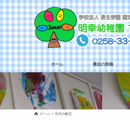
コ
ナ
ン
ビ
テ
ゲ
ン
ー
ツ
シ
へ
ョ
ス
ン
キ
に
ッ
移
プ
動
ホーム
最近の投稿
ホーム
今日の献立