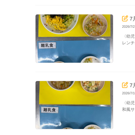
7
2026/7
〈幼児
レンチ
7
2026/7
〈幼児
和風サ