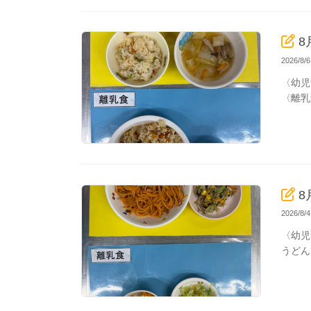
8
2026/8
〈幼児
〈離乳
8
2026/8
〈幼児
うどん