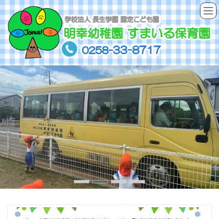
コ
ナ
ン
ビ
テ
ゲ
ン
ー
ツ
シ
へ
ョ
ス
ン
キ
に
ッ
移
プ
動