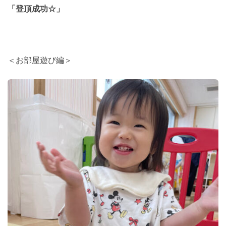
「登頂成功☆」
＜お部屋遊び編＞