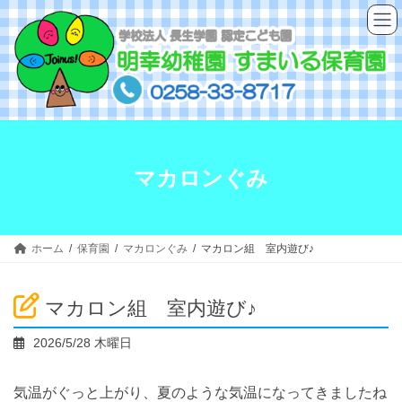
コ
ナ
ン
ビ
テ
ゲ
ン
ー
ツ
シ
へ
ョ
ス
ン
キ
に
ッ
移
マカロンぐみ
プ
動
ホーム
保育園
マカロンぐみ
マカロン組 室内遊び♪
マカロン組 室内遊び♪
2026/5/28 木曜日
気温がぐっと上がり、夏のような気温になってきましたね