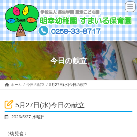
コ
ナ
ン
ビ
テ
ゲ
ン
ー
ツ
シ
へ
ョ
ス
ン
キ
に
ッ
移
今日の献立
プ
動
ホーム
今日の献立
5月27日(水)今日の献立
5月27日(水)今日の献立
2026/5/27 水曜日
〈幼児食〉