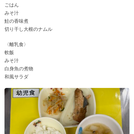
ごはん
みそ汁
鮭の香味煮
切り干し大根のナムル
〈離乳食〉
軟飯
みそ汁
白身魚の煮物
和風サラダ