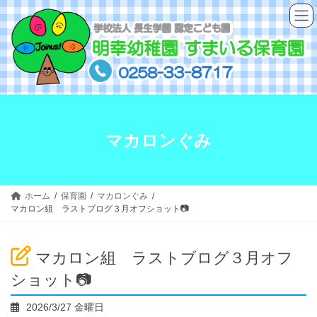
コ
ナ
ン
ビ
テ
ゲ
ン
ー
ツ
シ
へ
ョ
ス
ン
キ
に
ッ
移
マカロンぐみ
プ
動
ホーム
保育園
マカロンぐみ
マカロン組 ラストブログ３月オフショット📷
マカロン組 ラストブログ３月オフ
ショット📷
2026/3/27 金曜日