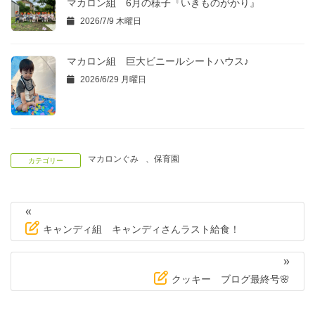
マカロン組 6月の様子『いきものがかり』
2026/7/9 木曜日
マカロン組 巨大ビニールシートハウス♪
2026/6/29 月曜日
マカロンぐみ
、
保育園
カテゴリー
«
キャンディ組 キャンディさんラスト給食！
»
クッキー ブログ最終号🌸