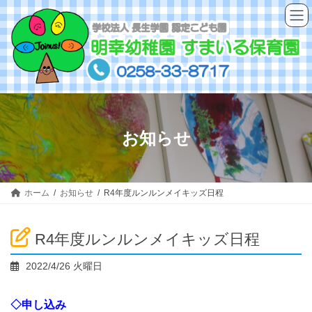
コ
ナ
ン
ビ
テ
ゲ
ン
ー
ツ
シ
へ
ョ
ス
ン
キ
に
ッ
移
お知らせ
プ
動
ホーム
お知らせ
R4年度ルンルンメイキッズ日程
R4年度ルンルンメイキッズ日程
2022/4/26 火曜日
◇申し込み