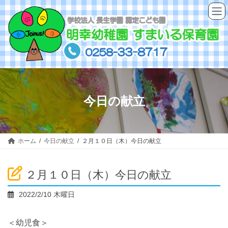
コ
ナ
ン
ビ
テ
ゲ
ン
ー
ツ
シ
へ
ョ
ス
ン
キ
に
ッ
移
今日の献立
プ
動
ホーム
今日の献立
２月１０日（木）今日の献立
２月１０日（木）今日の献立
2022/2/10 木曜日
＜幼児食＞